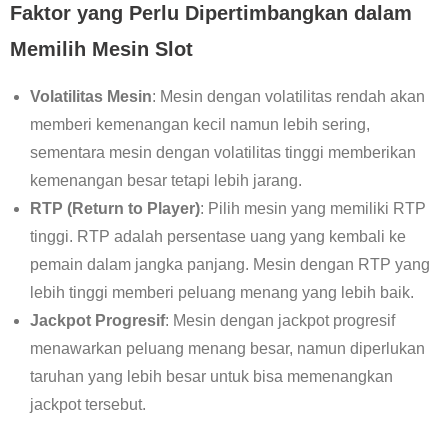
Faktor yang Perlu Dipertimbangkan dalam
Memilih Mesin Slot
Volatilitas Mesin
: Mesin dengan volatilitas rendah akan
memberi kemenangan kecil namun lebih sering,
sementara mesin dengan volatilitas tinggi memberikan
kemenangan besar tetapi lebih jarang.
RTP (Return to Player)
: Pilih mesin yang memiliki RTP
tinggi. RTP adalah persentase uang yang kembali ke
pemain dalam jangka panjang. Mesin dengan RTP yang
lebih tinggi memberi peluang menang yang lebih baik.
Jackpot Progresif
: Mesin dengan jackpot progresif
menawarkan peluang menang besar, namun diperlukan
taruhan yang lebih besar untuk bisa memenangkan
jackpot tersebut.