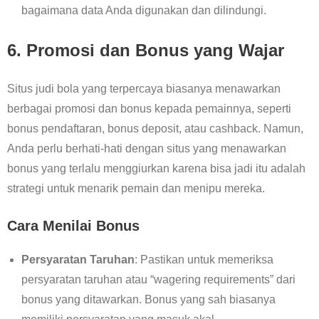
bagaimana data Anda digunakan dan dilindungi.
6. Promosi dan Bonus yang Wajar
Situs judi bola yang terpercaya biasanya menawarkan
berbagai promosi dan bonus kepada pemainnya, seperti
bonus pendaftaran, bonus deposit, atau cashback. Namun,
Anda perlu berhati-hati dengan situs yang menawarkan
bonus yang terlalu menggiurkan karena bisa jadi itu adalah
strategi untuk menarik pemain dan menipu mereka.
Cara Menilai Bonus
Persyaratan Taruhan
: Pastikan untuk memeriksa
persyaratan taruhan atau “wagering requirements” dari
bonus yang ditawarkan. Bonus yang sah biasanya