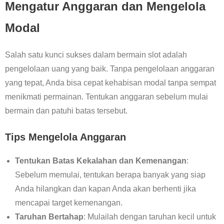
Mengatur Anggaran dan Mengelola
Modal
Salah satu kunci sukses dalam bermain slot adalah
pengelolaan uang yang baik. Tanpa pengelolaan anggaran
yang tepat, Anda bisa cepat kehabisan modal tanpa sempat
menikmati permainan. Tentukan anggaran sebelum mulai
bermain dan patuhi batas tersebut.
Tips Mengelola Anggaran
Tentukan Batas Kekalahan dan Kemenangan
:
Sebelum memulai, tentukan berapa banyak yang siap
Anda hilangkan dan kapan Anda akan berhenti jika
mencapai target kemenangan.
Taruhan Bertahap
: Mulailah dengan taruhan kecil untuk