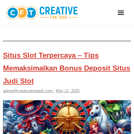
Skip
to
content
Situs Slot Terpercaya – Tips
Memaksimalkan Bonus Deposit Situs
Judi Slot
admin@creativefuntask.com
|
May 21, 2025