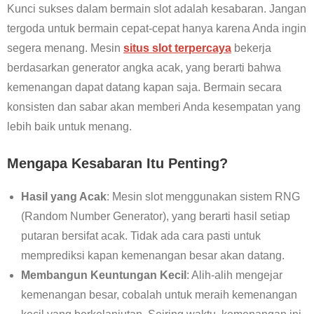
Kunci sukses dalam bermain slot adalah kesabaran. Jangan
tergoda untuk bermain cepat-cepat hanya karena Anda ingin
segera menang. Mesin
situs slot terpercaya
bekerja
berdasarkan generator angka acak, yang berarti bahwa
kemenangan dapat datang kapan saja. Bermain secara
konsisten dan sabar akan memberi Anda kesempatan yang
lebih baik untuk menang.
Mengapa Kesabaran Itu Penting?
Hasil yang Acak
: Mesin slot menggunakan sistem RNG
(Random Number Generator), yang berarti hasil setiap
putaran bersifat acak. Tidak ada cara pasti untuk
memprediksi kapan kemenangan besar akan datang.
Membangun Keuntungan Kecil
: Alih-alih mengejar
kemenangan besar, cobalah untuk meraih kemenangan