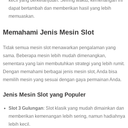
kecil yang berkelanjutan. Seiring waktu, kemenangan ini
dapat bertambah dan memberikan hasil yang lebih
memuaskan.
Memahami Jenis Mesin Slot
Tidak semua mesin slot menawarkan pengalaman yang
sama. Beberapa mesin lebih mudah dimenangkan,
sementara yang lain membutuhkan strategi yang lebih rumit.
Dengan memahami berbagai jenis mesin slot, Anda bisa
memilih mesin yang sesuai dengan gaya permainan Anda.
Jenis Mesin Slot yang Populer
Slot 3 Gulungan
: Slot klasik yang mudah dimainkan dan
memberikan kemenangan lebih sering, namun hadiahnya
lebih kecil.