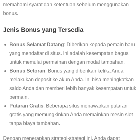
memahami syarat dan ketentuan sebelum menggunakan
bonus.
Jenis Bonus yang Tersedia
Bonus Selamat Datang
: Diberikan kepada pemain baru
yang mendaftar di situs. Ini adalah kesempatan bagus
untuk memulai permainan dengan modal tambahan.
Bonus Setoran
: Bonus yang diberikan ketika Anda
melakukan deposit ke akun Anda. Ini bisa meningkatkan
saldo Anda dan memberi lebih banyak kesempatan untuk
bermain.
Putaran Gratis
: Beberapa situs menawarkan putaran
gratis yang memungkinkan Anda memainkan mesin slot
tanpa biaya tambahan.
Dengan menerapkan strategi-strategi ini, Anda dapat