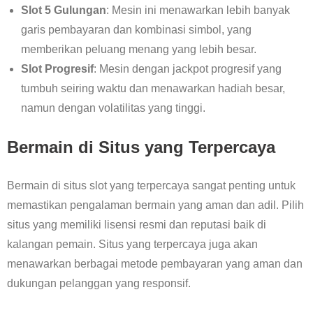
Slot 5 Gulungan
: Mesin ini menawarkan lebih banyak
garis pembayaran dan kombinasi simbol, yang
memberikan peluang menang yang lebih besar.
Slot Progresif
: Mesin dengan jackpot progresif yang
tumbuh seiring waktu dan menawarkan hadiah besar,
namun dengan volatilitas yang tinggi.
Bermain di Situs yang Terpercaya
Bermain di situs slot yang terpercaya sangat penting untuk
memastikan pengalaman bermain yang aman dan adil. Pilih
situs yang memiliki lisensi resmi dan reputasi baik di
kalangan pemain. Situs yang terpercaya juga akan
menawarkan berbagai metode pembayaran yang aman dan
dukungan pelanggan yang responsif.