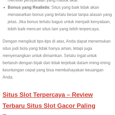
memiliki persyaratan yang masuk akal.
Bonus yang Realistis
: Situs yang baik tidak akan
menawarkan bonus yang terlalu besar tanpa alasan yang
jelas. Jika bonus terlalu bagus untuk menjadi kenyataan,
lebih baik mencari situs lain yang lebih terpercaya.
Dengan mengikuti tips-tips di atas, Anda dapat menemukan
situs judi bola yang tidak hanya aman, tetapi juga
menyenangkan untuk dimainkan. Selalu ingat untuk
bertaruh dengan bijak dan tidak terjebak dalam iming-iming
keuntungan cepat yang bisa membahayakan keuangan
Anda.
Situs Slot Terpercaya – Review
Terbaru Situs Slot Gacor Paling