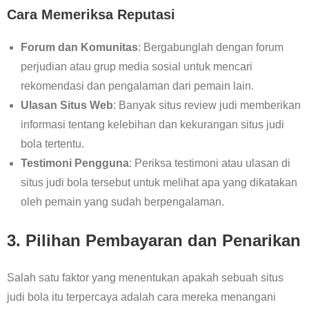
Cara Memeriksa Reputasi
Forum dan Komunitas
: Bergabunglah dengan forum
perjudian atau grup media sosial untuk mencari
rekomendasi dan pengalaman dari pemain lain.
Ulasan Situs Web
: Banyak situs review judi memberikan
informasi tentang kelebihan dan kekurangan situs judi
bola tertentu.
Testimoni Pengguna
: Periksa testimoni atau ulasan di
situs judi bola tersebut untuk melihat apa yang dikatakan
oleh pemain yang sudah berpengalaman.
3. Pilihan Pembayaran dan Penarikan
Salah satu faktor yang menentukan apakah sebuah situs
judi bola itu terpercaya adalah cara mereka menangani