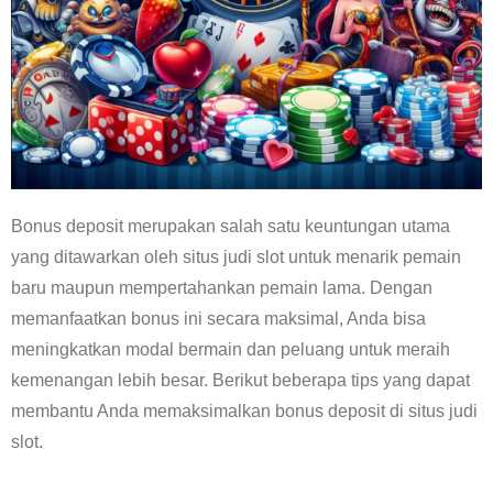
Bonus deposit merupakan salah satu keuntungan utama
yang ditawarkan oleh situs judi slot untuk menarik pemain
baru maupun mempertahankan pemain lama. Dengan
memanfaatkan bonus ini secara maksimal, Anda bisa
meningkatkan modal bermain dan peluang untuk meraih
kemenangan lebih besar. Berikut beberapa tips yang dapat
membantu Anda memaksimalkan bonus deposit di situs judi
slot.