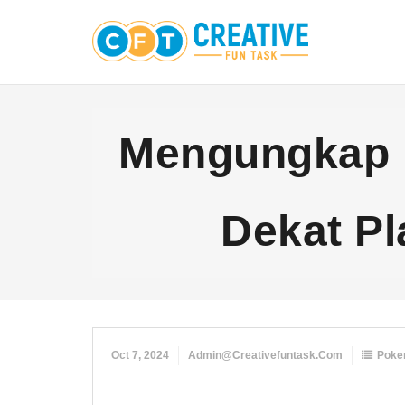
Skip
to
content
Mengungkap R
Dekat Pl
Oct 7, 2024
Admin@creativefuntask.com
Poke