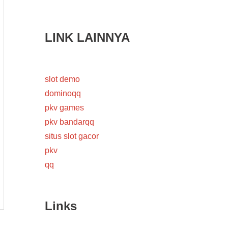
LINK LAINNYA
slot demo
dominoqq
pkv games
pkv bandarqq
situs slot gacor
pkv
qq
Links