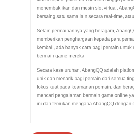
menembak ikan dan mesin slot virtual, Aban
bersaing satu sama lain secara real-time, a
Selain permainannya yang beragam, AbangQ
memberikan penghargaan kepada para pemain
kembali, ada banyak cara bagi pemain unt
bermain game mereka.
Secara keseluruhan, AbangQQ adalah platf
unik dan menarik bagi pemain dari semua ti
fokus kuat pada keamanan pemain, dan bera
mencari pengalaman bermain game online y
ini dan temukan mengapa AbangQQ dengan cep