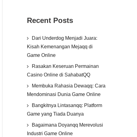
Recent Posts
Dari Underdog Menjadi Juara:
Kisah Kemenangan Mejaqq di
Game Online
Rasakan Keseruan Permainan
Casino Online di SahabatQQ
Membuka Rahasia Dewaqq: Cara
Mendominasi Dunia Game Online
Bangkitnya Lintasanqq: Platform
Game yang Tiada Duanya
Bagaimana Doyanqq Merevolusi
Industri Game Online