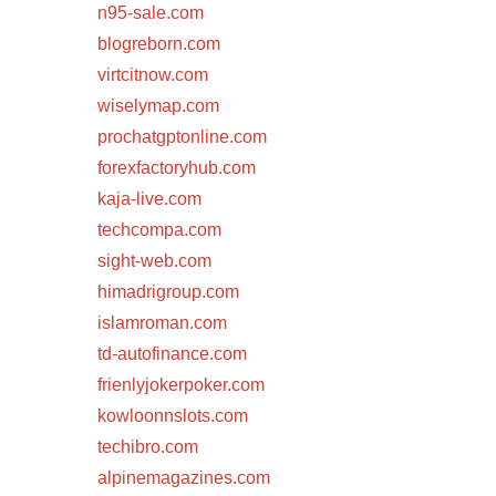
n95-sale.com
blogreborn.com
virtcitnow.com
wiselymap.com
prochatgptonline.com
forexfactoryhub.com
kaja-live.com
techcompa.com
sight-web.com
himadrigroup.com
islamroman.com
td-autofinance.com
frienlyjokerpoker.com
kowloonnslots.com
techibro.com
alpinemagazines.com