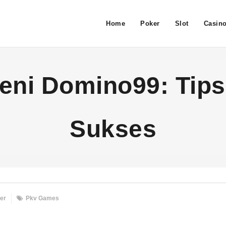
Home
Poker
Slot
Casin
ni Domino99: Tips
Sukses
er
Pkv Games