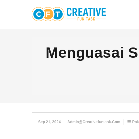
Skip
to
content
Menguasai Se
Sep 21, 2024
Admin@creativefuntask.com
Pok