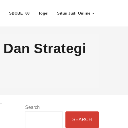
o
SBOBET88
Togel
Situs Judi Online
 Dan Strategi
Search
SEARCH