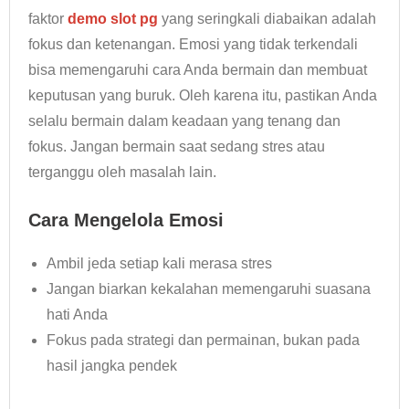
faktor
demo slot pg
yang seringkali diabaikan adalah
fokus dan ketenangan. Emosi yang tidak terkendali
bisa memengaruhi cara Anda bermain dan membuat
keputusan yang buruk. Oleh karena itu, pastikan Anda
selalu bermain dalam keadaan yang tenang dan
fokus. Jangan bermain saat sedang stres atau
terganggu oleh masalah lain.
Cara Mengelola Emosi
Ambil jeda setiap kali merasa stres
Jangan biarkan kekalahan memengaruhi suasana
hati Anda
Fokus pada strategi dan permainan, bukan pada
hasil jangka pendek