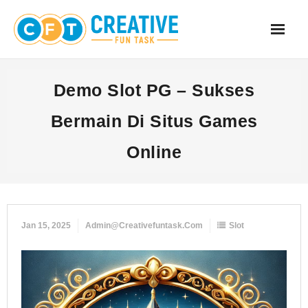
Skip
to
content
Demo Slot PG – Sukses
Bermain Di Situs Games
Online
Jan 15, 2025
Admin@creativefuntask.com
Slot