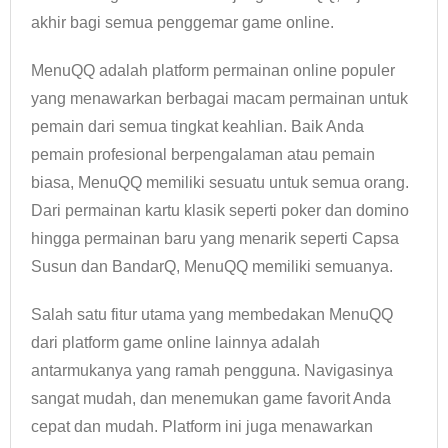
akhir bagi semua penggemar game online.
MenuQQ adalah platform permainan online populer
yang menawarkan berbagai macam permainan untuk
pemain dari semua tingkat keahlian. Baik Anda
pemain profesional berpengalaman atau pemain
biasa, MenuQQ memiliki sesuatu untuk semua orang.
Dari permainan kartu klasik seperti poker dan domino
hingga permainan baru yang menarik seperti Capsa
Susun dan BandarQ, MenuQQ memiliki semuanya.
Salah satu fitur utama yang membedakan MenuQQ
dari platform game online lainnya adalah
antarmukanya yang ramah pengguna. Navigasinya
sangat mudah, dan menemukan game favorit Anda
cepat dan mudah. Platform ini juga menawarkan