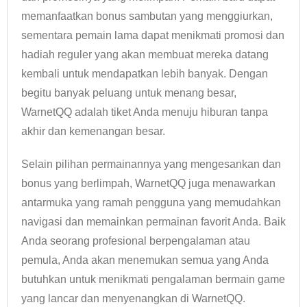
memanfaatkan bonus sambutan yang menggiurkan,
sementara pemain lama dapat menikmati promosi dan
hadiah reguler yang akan membuat mereka datang
kembali untuk mendapatkan lebih banyak. Dengan
begitu banyak peluang untuk menang besar,
WarnetQQ adalah tiket Anda menuju hiburan tanpa
akhir dan kemenangan besar.
Selain pilihan permainannya yang mengesankan dan
bonus yang berlimpah, WarnetQQ juga menawarkan
antarmuka yang ramah pengguna yang memudahkan
navigasi dan memainkan permainan favorit Anda. Baik
Anda seorang profesional berpengalaman atau
pemula, Anda akan menemukan semua yang Anda
butuhkan untuk menikmati pengalaman bermain game
yang lancar dan menyenangkan di WarnetQQ.