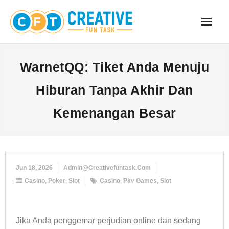
Skip
to
content
WarnetQQ: Tiket Anda Menuju
Hiburan Tanpa Akhir Dan
Kemenangan Besar
Jun 18, 2026
Admin@creativefuntask.com
Casino
,
Poker
,
Slot
Casino
,
Pkv Games
,
Slot
Jika Anda penggemar perjudian online dan sedang