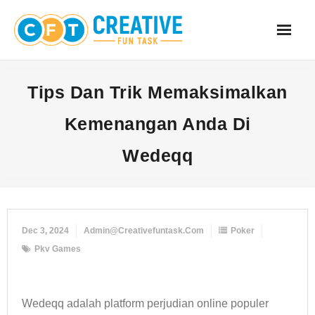
Skip
to
content
Tips Dan Trik Memaksimalkan
Kemenangan Anda Di
Wedeqq
Dec 3, 2024
Admin@creativefuntask.com
Poker
Pkv Games
Wedeqq adalah platform perjudian online populer