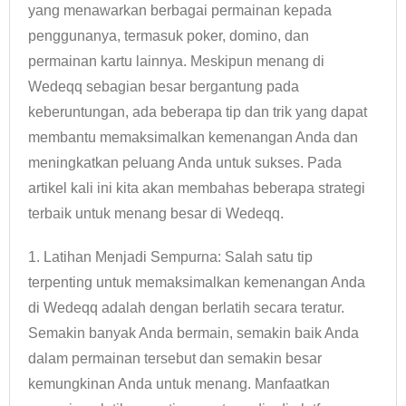
yang menawarkan berbagai permainan kepada
penggunanya, termasuk poker, domino, dan
permainan kartu lainnya. Meskipun menang di
Wedeqq sebagian besar bergantung pada
keberuntungan, ada beberapa tip dan trik yang dapat
membantu memaksimalkan kemenangan Anda dan
meningkatkan peluang Anda untuk sukses. Pada
artikel kali ini kita akan membahas beberapa strategi
terbaik untuk menang besar di Wedeqq.
1. Latihan Menjadi Sempurna: Salah satu tip
terpenting untuk memaksimalkan kemenangan Anda
di Wedeqq adalah dengan berlatih secara teratur.
Semakin banyak Anda bermain, semakin baik Anda
dalam permainan tersebut dan semakin besar
kemungkinan Anda untuk menang. Manfaatkan