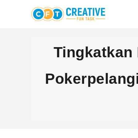
Skip
to
content
Tingkatkan
Pokerpelang