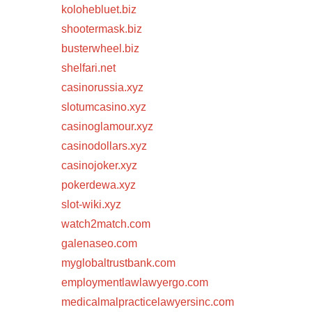
kolohebluet.biz
shootermask.biz
busterwheel.biz
shelfari.net
casinorussia.xyz
slotumcasino.xyz
casinoglamour.xyz
casinodollars.xyz
casinojoker.xyz
pokerdewa.xyz
slot-wiki.xyz
watch2match.com
galenaseo.com
myglobaltrustbank.com
employmentlawlawyergo.com
medicalmalpracticelawyersinc.com