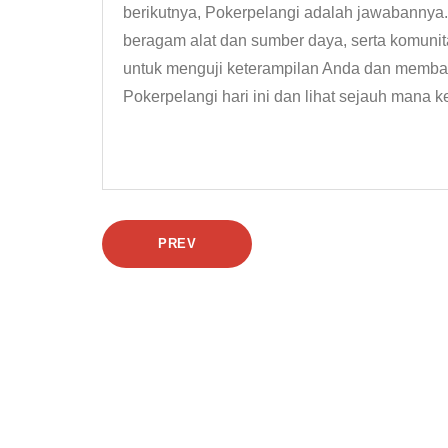
berikutnya, Pokerpelangi adalah jawabannya
beragam alat dan sumber daya, serta komunit
untuk menguji keterampilan Anda dan memba
Pokerpelangi hari ini dan lihat sejauh mana
PREV