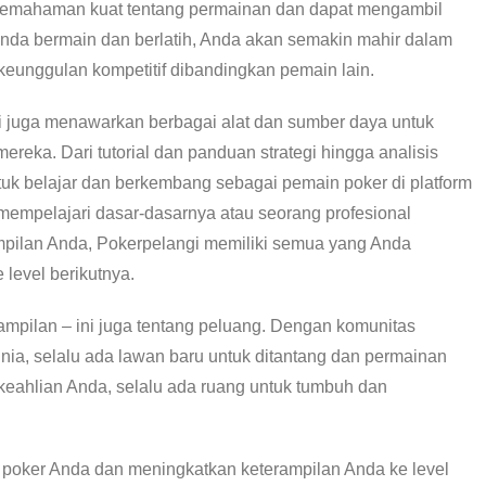
pemahaman kuat tentang permainan dan dapat mengambil
 Anda bermain dan berlatih, Anda akan semakin mahir dalam
eunggulan kompetitif dibandingkan pemain lain.
i juga menawarkan berbagai alat dan sumber daya untuk
ka. Dari tutorial dan panduan strategi hingga analisis
ntuk belajar dan berkembang sebagai pemain poker di platform
mempelajari dasar-dasarnya atau seorang profesional
pilan Anda, Pokerpelangi memiliki semua yang Anda
level berikutnya.
ampilan – ini juga tentang peluang. Dengan komunitas
unia, selalu ada lawan baru untuk ditantang dan permainan
at keahlian Anda, selalu ada ruang untuk tumbuh dan
 poker Anda dan meningkatkan keterampilan Anda ke level