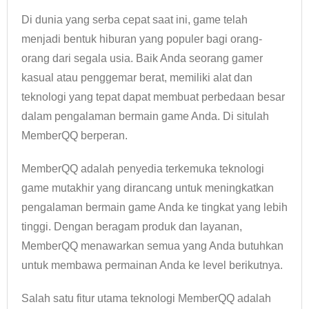
Di dunia yang serba cepat saat ini, game telah
menjadi bentuk hiburan yang populer bagi orang-
orang dari segala usia. Baik Anda seorang gamer
kasual atau penggemar berat, memiliki alat dan
teknologi yang tepat dapat membuat perbedaan besar
dalam pengalaman bermain game Anda. Di situlah
MemberQQ berperan.
MemberQQ adalah penyedia terkemuka teknologi
game mutakhir yang dirancang untuk meningkatkan
pengalaman bermain game Anda ke tingkat yang lebih
tinggi. Dengan beragam produk dan layanan,
MemberQQ menawarkan semua yang Anda butuhkan
untuk membawa permainan Anda ke level berikutnya.
Salah satu fitur utama teknologi MemberQQ adalah