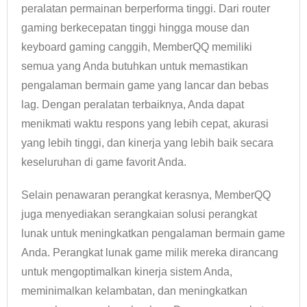
peralatan permainan berperforma tinggi. Dari router
gaming berkecepatan tinggi hingga mouse dan
keyboard gaming canggih, MemberQQ memiliki
semua yang Anda butuhkan untuk memastikan
pengalaman bermain game yang lancar dan bebas
lag. Dengan peralatan terbaiknya, Anda dapat
menikmati waktu respons yang lebih cepat, akurasi
yang lebih tinggi, dan kinerja yang lebih baik secara
keseluruhan di game favorit Anda.
Selain penawaran perangkat kerasnya, MemberQQ
juga menyediakan serangkaian solusi perangkat
lunak untuk meningkatkan pengalaman bermain game
Anda. Perangkat lunak game milik mereka dirancang
untuk mengoptimalkan kinerja sistem Anda,
meminimalkan kelambatan, dan meningkatkan