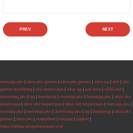
PREV
NEXT
menuqq pkv
|
situs pkv games
|
situs pkv games
|
situs qq
|
slot
|
pkv
games bandarqq
|
slot terpercaya
|
situs qq
|
judi bola
|
x500 slot
|
dominoqq pkv
|
qq
|
bandarqq
|
murniqq pkv
|
hematqq pkv
|
situs slot
terpercaya
|
situs slot terpercaya
|
situs slot terpercaya
|
menuqq pkv
|
murniqq pkv
|
hematqq pkv
|
dominoqq pkv
|
qq
|
bandarqq
|
situs pkv
games
|
situs pkv
|
majestibet
|
miyaqq
|
gajibet
|
https://ahliqq.pkvgamesresmi.org/