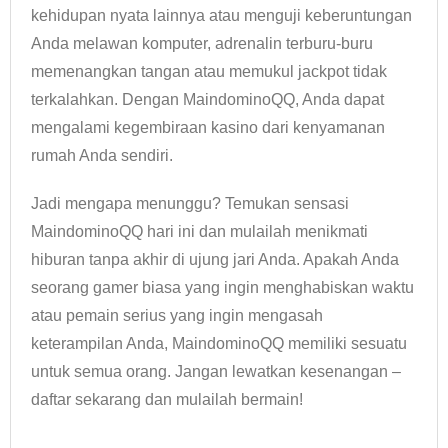
kehidupan nyata lainnya atau menguji keberuntungan
Anda melawan komputer, adrenalin terburu-buru
memenangkan tangan atau memukul jackpot tidak
terkalahkan. Dengan MaindominoQQ, Anda dapat
mengalami kegembiraan kasino dari kenyamanan
rumah Anda sendiri.
Jadi mengapa menunggu? Temukan sensasi
MaindominoQQ hari ini dan mulailah menikmati
hiburan tanpa akhir di ujung jari Anda. Apakah Anda
seorang gamer biasa yang ingin menghabiskan waktu
atau pemain serius yang ingin mengasah
keterampilan Anda, MaindominoQQ memiliki sesuatu
untuk semua orang. Jangan lewatkan kesenangan –
daftar sekarang dan mulailah bermain!