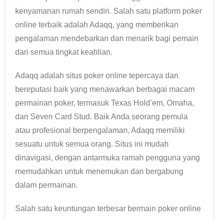
kenyamanan rumah sendiri. Salah satu platform poker
online terbaik adalah Adaqq, yang memberikan
pengalaman mendebarkan dan menarik bagi pemain
dari semua tingkat keahlian.
Adaqq adalah situs poker online tepercaya dan
bereputasi baik yang menawarkan berbagai macam
permainan poker, termasuk Texas Hold’em, Omaha,
dan Seven Card Stud. Baik Anda seorang pemula
atau profesional berpengalaman, Adaqq memiliki
sesuatu untuk semua orang. Situs ini mudah
dinavigasi, dengan antarmuka ramah pengguna yang
memudahkan untuk menemukan dan bergabung
dalam permainan.
Salah satu keuntungan terbesar bermain poker online