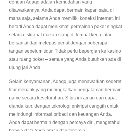
dengan Adaqq adalah kemudahan yang
ditawarkannya. Anda dapat bermain kapan saja, di
mana saja, selama Anda memiliki koneksi internet. Ini
berarti Anda dapat menikmati permainan poker singkat
selama istirahat makan siang di tempat kerja, atau
bersantai dan melepas penat dengan beberapa
tangan sebelum tidur. Tidak perlu bepergian ke kasino
atau ruang poker – semua yang Anda butuhkan ada di
ujung jari Anda.
Selain kenyamanan, Adaqq juga menawarkan sederet
fitur menarik yang meningkatkan pengalaman bermain
game secara keseluruhan. Situs ini aman dan dapat
diandalkan, dengan teknologi enkripsi canggih untuk
melindungi informasi pribadi dan keuangan Anda.
Anda dapat bermain dengan percaya diri, mengetahui
bahwa data Anda aman dan terjamin.