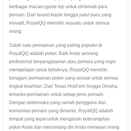
berbagai macam game top untuk dinikmati para
pemain. Dari favorit klasik hingga judul baru yang
inovatif, RoyalQQ memiliki sesuatu untuk semua
orang.
Salah satu permainan yang paling populer di
RoyalQQ adalah poker. Baik Anda seorang
profesional berpengalaman atau pemula yang ingin
mempelajari seluk beluknya, RoyalQQ memiliki
beragam permainan poker yang sesuai untuk semua
tingkat keahlian. Dari Texas Hold’em hingga Omaha,
tersedia permainan untuk setiap jenis pemain.
Dengan antarmuka yang ramah pengguna dan
komunitas pemain yang dinamis, RoyalQQ adalah
tempat yang tepat untuk mengasah keterampilan
poker Anda dan menantang diri Anda melawan orang