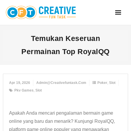
Skip
to
content
Temukan Keseruan
Permainan Top RoyalQQ
Apr 19, 2026
Admin@creativefuntask.com
Poker
,
Slot
Pkv Games
,
Slot
Apakah Anda mencari pengalaman bermain game
online yang baru dan menarik? Kunjungi RoyalQQ,
platform game online populer yang menawarkan