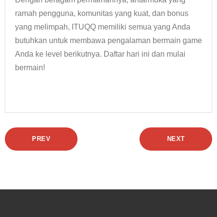
ramah pengguna, komunitas yang kuat, dan bonus
yang melimpah, ITUQQ memiliki semua yang Anda
butuhkan untuk membawa pengalaman bermain game
Anda ke level berikutnya. Daftar hari ini dan mulai
bermain!
PREV
NEXT