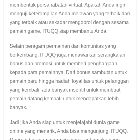
membentuk persahabatan virtual. Apakah Anda ingin
menguji keterampilan Anda melawan yang terbaik dari
yang terbaik atau sekadar mengobrol dengan sesama
pemain game, ITUQQ siap membantu Anda.
Selain beragam permainan dan komunitas yang
berkembang, ITUQQ juga menawarkan serangkaian
bonus dan promosi untuk memberi penghargaan
kepada para pemainnya. Dari bonus sambutan untuk
pemain baru hingga hadiah loyalitas untuk pelanggan
yang kembali, ada banyak insentif untuk membuat
pemain datang kembali untuk mendapatkan lebih
banyak.
Jadi jika Anda siap untuk menjelajahi dunia game
online yang menarik, Anda bisa mengunjungi ITUQQ.
Dengan beragam permainannya, antarmuka yang