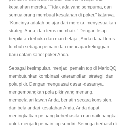
kesalahan mereka. “Tidak ada yang sempurna, dan
semua orang membuat kesalahan di poker,” katanya.
“Kuncinya adalah belajar dari mereka, menyesuaikan
strategi Anda, dan terus membaik.” Dengan tetap
berpikiran terbuka dan mau belajar, Anda dapat terus
tumbuh sebagai pemain dan mencapai ketinggian
baru dalam karier poker Anda.
Sebagai kesimpulan, menjadi pemain top di MarioQQ
membutuhkan kombinasi keterampilan, strategi, dan
pola pikir. Dengan menguasai dasar -dasarnya,
mengembangkan pola pikir yang menang,
mempelajari lawan Anda, berlatih secara konsisten,
dan belajar dari kesalahan Anda, Anda dapat
meningkatkan peluang keberhasilan dan naik pangkat
untuk menjadi pemain top sendiri. Semoga berhasil di