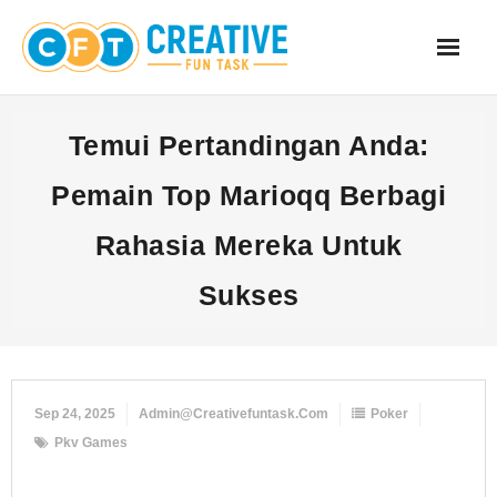
Skip
to
content
Temui Pertandingan Anda:
Pemain Top Marioqq Berbagi
Rahasia Mereka Untuk
Sukses
Sep 24, 2025
Admin@creativefuntask.com
Poker
Pkv Games