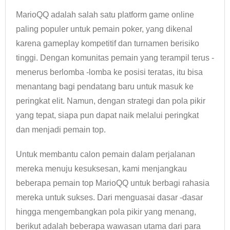
MarioQQ adalah salah satu platform game online
paling populer untuk pemain poker, yang dikenal
karena gameplay kompetitif dan turnamen berisiko
tinggi. Dengan komunitas pemain yang terampil terus -
menerus berlomba -lomba ke posisi teratas, itu bisa
menantang bagi pendatang baru untuk masuk ke
peringkat elit. Namun, dengan strategi dan pola pikir
yang tepat, siapa pun dapat naik melalui peringkat
dan menjadi pemain top.
Untuk membantu calon pemain dalam perjalanan
mereka menuju kesuksesan, kami menjangkau
beberapa pemain top MarioQQ untuk berbagi rahasia
mereka untuk sukses. Dari menguasai dasar -dasar
hingga mengembangkan pola pikir yang menang,
berikut adalah beberapa wawasan utama dari para