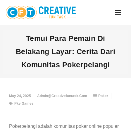
Skip
to
content
Temui Para Pemain Di
Belakang Layar: Cerita Dari
Komunitas Pokerpelangi
May 24, 2025
Admin@creativefuntask.com
Poker
Pkv Games
Pokerpelangi adalah komunitas poker online populer