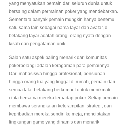
yang menyatukan pemain dari seluruh dunia untuk
bersaing dalam permainan poker yang mendebarkan.
Sementara banyak pemain mungkin hanya bertemu
satu sama lain sebagai nama layar dan avatar, di
belakang layar adalah orang -orang nyata dengan
kisah dan pengalaman unik.
Salah satu aspek paling menarik dari komunitas
pokerpelangi adalah keragaman para pemainnya.
Dari mahasiswa hingga profesional, pensiunan
hingga orang tua yang tinggal di rumah, pemain dari
semua latar belakang berkumpul untuk menikmati
cinta bersama mereka terhadap poker. Setiap pemain
membawa serangkaian keterampilan, strategi, dan
kepribadian mereka sendiri ke meja, menciptakan
lingkungan game yang dinamis dan menarik.