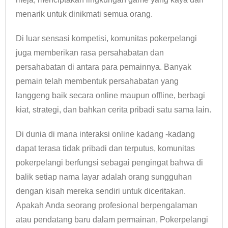
menarik untuk dinikmati semua orang.
Di luar sensasi kompetisi, komunitas pokerpelangi
juga memberikan rasa persahabatan dan
persahabatan di antara para pemainnya. Banyak
pemain telah membentuk persahabatan yang
langgeng baik secara online maupun offline, berbagi
kiat, strategi, dan bahkan cerita pribadi satu sama lain.
Di dunia di mana interaksi online kadang -kadang
dapat terasa tidak pribadi dan terputus, komunitas
pokerpelangi berfungsi sebagai pengingat bahwa di
balik setiap nama layar adalah orang sungguhan
dengan kisah mereka sendiri untuk diceritakan.
Apakah Anda seorang profesional berpengalaman
atau pendatang baru dalam permainan, Pokerpelangi