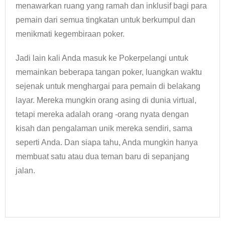
menawarkan ruang yang ramah dan inklusif bagi para
pemain dari semua tingkatan untuk berkumpul dan
menikmati kegembiraan poker.
Jadi lain kali Anda masuk ke Pokerpelangi untuk
memainkan beberapa tangan poker, luangkan waktu
sejenak untuk menghargai para pemain di belakang
layar. Mereka mungkin orang asing di dunia virtual,
tetapi mereka adalah orang -orang nyata dengan
kisah dan pengalaman unik mereka sendiri, sama
seperti Anda. Dan siapa tahu, Anda mungkin hanya
membuat satu atau dua teman baru di sepanjang
jalan.