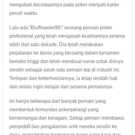
mengubah kecintaannya pada poker menjadi karier
penuh waktu.
Lalu ada “Bluffmaster99,” seorang pemain poker
profesional yang telah mengasah keahliannya selama
lebih dari satu dekade. Dia telah melakukan
perjalanan ke dunia yang bersaing dalam turnamen
berisiko tinggi dan telah membuat nama untuk dirinya
sendiri sebagai salah satu pemain top di industri ini.
Terlepas dari keberhasilannya, ia tetap rendah hati
dan selalu ingin belajar dari sesama pemainnya.
Ini hanya beberapa dari banyak pemain yang
membentuk komunitas pokerpelangi yang
bersemangat dan beragam. Setiap pemain membawa
perspektif dan pengalaman unik mereka sendiri ke
meja, menciptakan lingkungan game yang kaya dan