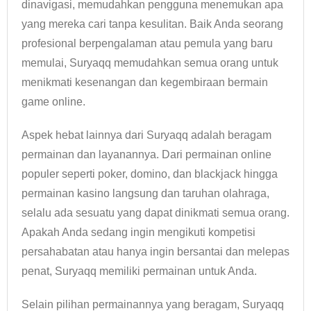
dinavigasi, memudahkan pengguna menemukan apa
yang mereka cari tanpa kesulitan. Baik Anda seorang
profesional berpengalaman atau pemula yang baru
memulai, Suryaqq memudahkan semua orang untuk
menikmati kesenangan dan kegembiraan bermain
game online.
Aspek hebat lainnya dari Suryaqq adalah beragam
permainan dan layanannya. Dari permainan online
populer seperti poker, domino, dan blackjack hingga
permainan kasino langsung dan taruhan olahraga,
selalu ada sesuatu yang dapat dinikmati semua orang.
Apakah Anda sedang ingin mengikuti kompetisi
persahabatan atau hanya ingin bersantai dan melepas
penat, Suryaqq memiliki permainan untuk Anda.
Selain pilihan permainannya yang beragam, Suryaqq