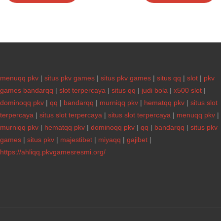
menuqq pkv
|
situs pkv games
|
situs pkv games
|
situs qq
|
slot
|
pkv
games bandarqq
|
slot terpercaya
|
situs qq
|
judi bola
|
x500 slot
|
dominoqq pkv
|
qq
|
bandarqq
|
murniqq pkv
|
hematqq pkv
|
situs slot
terpercaya
|
situs slot terpercaya
|
situs slot terpercaya
|
menuqq pkv
|
murniqq pkv
|
hematqq pkv
|
dominoqq pkv
|
qq
|
bandarqq
|
situs pkv
games
|
situs pkv
|
majestibet
|
miyaqq
|
gajibet
|
https://ahliqq.pkvgamesresmi.org/