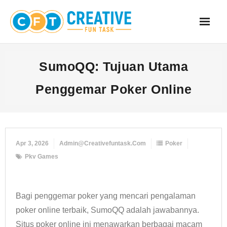
Skip
to
content
SumoQQ: Tujuan Utama
Penggemar Poker Online
Apr 3, 2026
Admin@creativefuntask.com
Poker
Pkv Games
Bagi penggemar poker yang mencari pengalaman
poker online terbaik, SumoQQ adalah jawabannya.
Situs poker online ini menawarkan berbagai macam