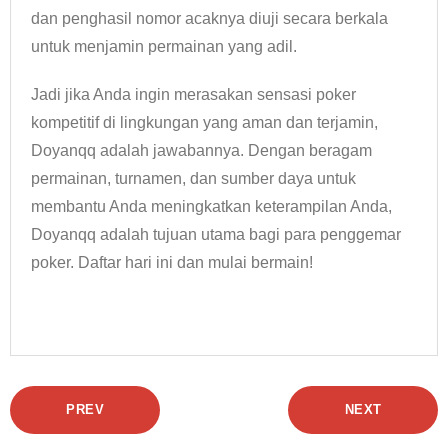
dan penghasil nomor acaknya diuji secara berkala
untuk menjamin permainan yang adil.
Jadi jika Anda ingin merasakan sensasi poker
kompetitif di lingkungan yang aman dan terjamin,
Doyanqq adalah jawabannya. Dengan beragam
permainan, turnamen, dan sumber daya untuk
membantu Anda meningkatkan keterampilan Anda,
Doyanqq adalah tujuan utama bagi para penggemar
poker. Daftar hari ini dan mulai bermain!
PREV
NEXT