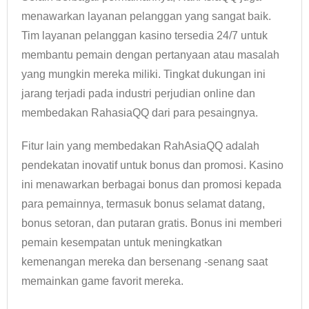
menawarkan layanan pelanggan yang sangat baik.
Tim layanan pelanggan kasino tersedia 24/7 untuk
membantu pemain dengan pertanyaan atau masalah
yang mungkin mereka miliki. Tingkat dukungan ini
jarang terjadi pada industri perjudian online dan
membedakan RahasiaQQ dari para pesaingnya.
Fitur lain yang membedakan RahAsiaQQ adalah
pendekatan inovatif untuk bonus dan promosi. Kasino
ini menawarkan berbagai bonus dan promosi kepada
para pemainnya, termasuk bonus selamat datang,
bonus setoran, dan putaran gratis. Bonus ini memberi
pemain kesempatan untuk meningkatkan
kemenangan mereka dan bersenang -senang saat
memainkan game favorit mereka.