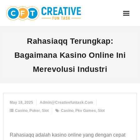
Skip
to
content
Rahasiaqq Terungkap:
Bagaimana Kasino Online Ini
Merevolusi Industri
May 18, 2025
Admin@creativefuntask.com
Casino
,
Poker
,
Slot
Casino
,
Pkv Games
,
Slot
Rahasiaqq adalah kasino online yang dengan cepat