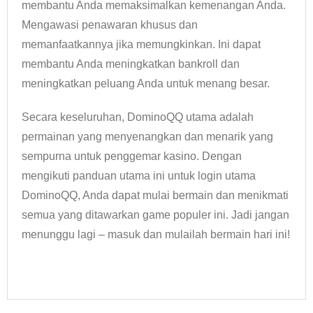
membantu Anda memaksimalkan kemenangan Anda.
Mengawasi penawaran khusus dan
memanfaatkannya jika memungkinkan. Ini dapat
membantu Anda meningkatkan bankroll dan
meningkatkan peluang Anda untuk menang besar.
Secara keseluruhan, DominoQQ utama adalah
permainan yang menyenangkan dan menarik yang
sempurna untuk penggemar kasino. Dengan
mengikuti panduan utama ini untuk login utama
DominoQQ, Anda dapat mulai bermain dan menikmati
semua yang ditawarkan game populer ini. Jadi jangan
menunggu lagi – masuk dan mulailah bermain hari ini!