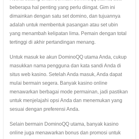
beberapa hal penting yang perlu diingat. Gim ini
dimainkan dengan satu set domino, dan tujuannya
adalah untuk membentuk pasangan atau set ubin
yang menambah kelipatan lima. Pemain dengan total
tertinggi di akhir pertandingan menang.
Untuk masuk ke akun DominoQQ utama Anda, cukup
masukkan nama pengguna dan kata sandi Anda di
situs web kasino. Setelah Anda masuk, Anda dapat
mulai bermain segera. Banyak kasino online
menawarkan berbagai mode permainan, jadi pastikan
untuk menjelajahi opsi Anda dan menemukan yang
sesuai dengan preferensi Anda.
Selain bermain DominoQQ utama, banyak kasino
online juga menawarkan bonus dan promosi untuk