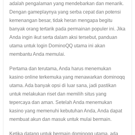
adalah pengalaman yang mendebarkan dan menarik.
Dengan gameplaynya yang serba cepat dan potensi
kemenangan besar, tidak heran mengapa begitu
banyak orang tertarik pada permainan populer ini. Jika
Anda ingin ikut serta dalam aksi tersebut, panduan
utama untuk login DominoQQ utama ini akan
membantu Anda memulai.
Pertama dan terutama, Anda harus menemukan
kasino online terkemuka yang menawarkan dominoqq
utama. Ada banyak opsi di luar sana, jadi pastikan
untuk melakukan riset dan memilih situs yang
tepercaya dan aman. Setelah Anda menemukan
kasino yang memenuhi kebutuhan Anda, Anda dapat
membuat akun dan masuk untuk mulai bermain.
Ketika datang untuk bermain dominoqq utama, ada