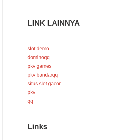
LINK LAINNYA
slot demo
dominoqq
pkv games
pkv bandarqq
situs slot gacor
pkv
qq
Links