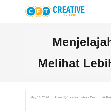
Skip
to
content
Menjelaja
Melihat Lebi
May 10, 2026
Admin@creativefuntask.com
Po