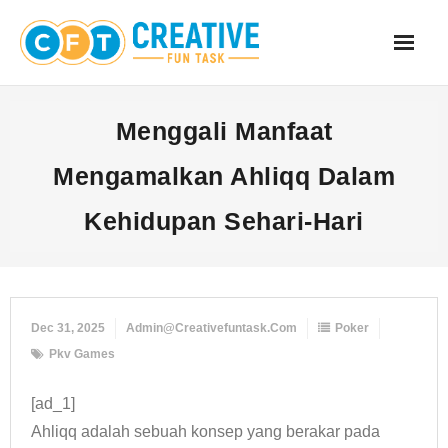
Skip
to
content
Menggali Manfaat
Mengamalkan Ahliqq Dalam
Kehidupan Sehari-Hari
Dec 31, 2025
Admin@creativefuntask.com
Poker
Pkv Games
[ad_1]
Ahliqq adalah sebuah konsep yang berakar pada