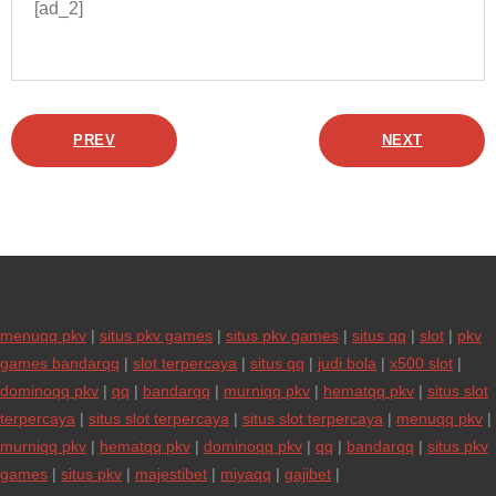
[ad_2]
PREV
NEXT
menuqq pkv
|
situs pkv games
|
situs pkv games
|
situs qq
|
slot
|
pkv
games bandarqq
|
slot terpercaya
|
situs qq
|
judi bola
|
x500 slot
|
dominoqq pkv
|
qq
|
bandarqq
|
murniqq pkv
|
hematqq pkv
|
situs slot
terpercaya
|
situs slot terpercaya
|
situs slot terpercaya
|
menuqq pkv
|
murniqq pkv
|
hematqq pkv
|
dominoqq pkv
|
qq
|
bandarqq
|
situs pkv
games
|
situs pkv
|
majestibet
|
miyaqq
|
gajibet
|