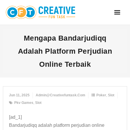
Skip
to
content
Mengapa Bandarjudiqq
Adalah Platform Perjudian
Online Terbaik
Jun 11, 2025
Admin@creativefuntask.com
Poker
,
Slot
Pkv Games
,
Slot
[ad_1]
Bandarjudiqq adalah platform perjudian online