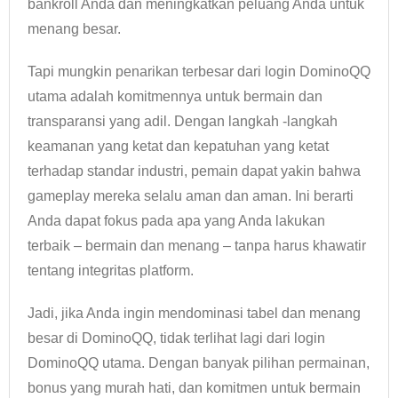
bankroll Anda dan meningkatkan peluang Anda untuk
menang besar.
Tapi mungkin penarikan terbesar dari login DominoQQ
utama adalah komitmennya untuk bermain dan
transparansi yang adil. Dengan langkah -langkah
keamanan yang ketat dan kepatuhan yang ketat
terhadap standar industri, pemain dapat yakin bahwa
gameplay mereka selalu aman dan aman. Ini berarti
Anda dapat fokus pada apa yang Anda lakukan
terbaik – bermain dan menang – tanpa harus khawatir
tentang integritas platform.
Jadi, jika Anda ingin mendominasi tabel dan menang
besar di DominoQQ, tidak terlihat lagi dari login
DominoQQ utama. Dengan banyak pilihan permainan,
bonus yang murah hati, dan komitmen untuk bermain