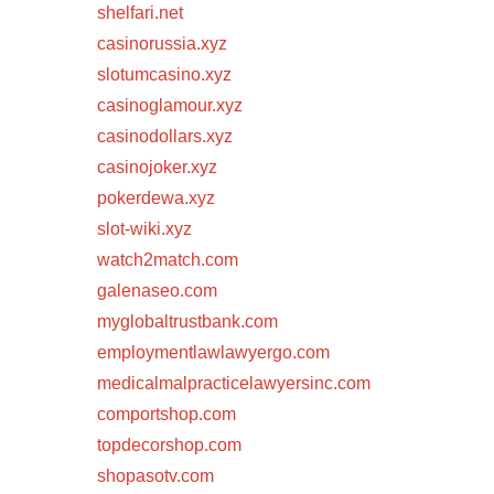
shelfari.net
casinorussia.xyz
slotumcasino.xyz
casinoglamour.xyz
casinodollars.xyz
casinojoker.xyz
pokerdewa.xyz
slot-wiki.xyz
watch2match.com
galenaseo.com
myglobaltrustbank.com
employmentlawlawyergo.com
medicalmalpracticelawyersinc.com
comportshop.com
topdecorshop.com
shopasotv.com