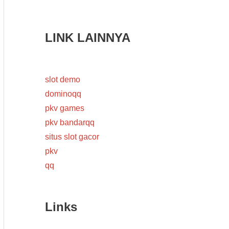
LINK LAINNYA
slot demo
dominoqq
pkv games
pkv bandarqq
situs slot gacor
pkv
qq
Links