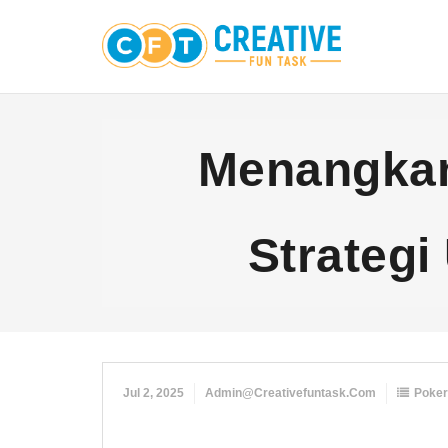
Skip
to
content
Menangkan
Strategi
Jul 2, 2025
Admin@creativefuntask.com
Poker