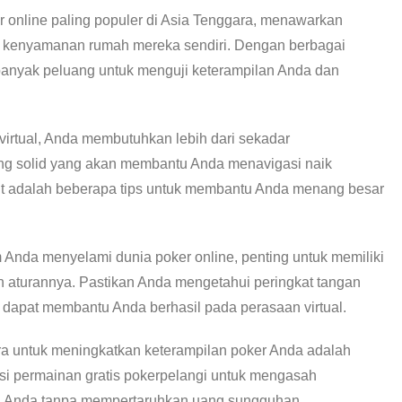
r online paling populer di Asia Tenggara, menawarkan
 kenyamanan rumah mereka sendiri. Dengan berbagai
banyak peluang untuk menguji keterampilan Anda dan
virtual, Anda membutuhkan lebih dari sekadar
ng solid yang akan membantu Anda menavigasi naik
kut adalah beberapa tips untuk membantu Anda menang besar
 Anda menyelami dunia poker online, penting untuk memiliki
aturannya. Pastikan Anda mengetahui peringkat tangan
g dapat membantu Anda berhasil pada perasaan virtual.
 cara untuk meningkatkan keterampilan poker Anda adalah
psi permainan gratis pokerpelangi untuk mengasah
an Anda tanpa mempertaruhkan uang sungguhan.