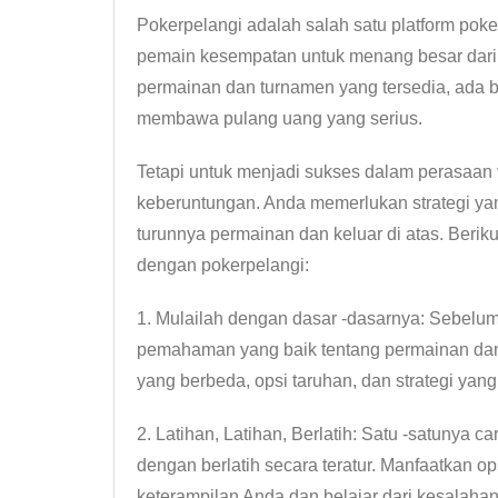
Pokerpelangi adalah salah satu platform poke
pemain kesempatan untuk menang besar dari
permainan dan turnamen yang tersedia, ada 
membawa pulang uang yang serius.
Tetapi untuk menjadi sukses dalam perasaan 
keberuntungan. Anda memerlukan strategi ya
turunnya permainan dan keluar di atas. Beri
dengan pokerpelangi:
1. Mulailah dengan dasar -dasarnya: Sebelum
pemahaman yang baik tentang permainan dan 
yang berbeda, opsi taruhan, dan strategi yan
2. Latihan, Latihan, Berlatih: Satu -satunya
dengan berlatih secara teratur. Manfaatkan o
keterampilan Anda dan belajar dari kesalah