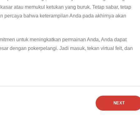
n kasar atau memukul ketukan yang buruk. Tetap sabar, tetap
n percaya bahwa keterampilan Anda pada akhirnya akan
komitmen untuk meningkatkan permainan Anda, Anda dapat
r dengan pokerpelangi. Jadi masuk, tekan virtual felt, dan
NEXT