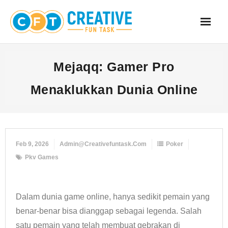
Skip
to
content
Mejaqq: Gamer Pro
Menaklukkan Dunia Online
Feb 9, 2026
Admin@creativefuntask.com
Poker
Pkv Games
Dalam dunia game online, hanya sedikit pemain yang
benar-benar bisa dianggap sebagai legenda. Salah
satu pemain yang telah membuat gebrakan di