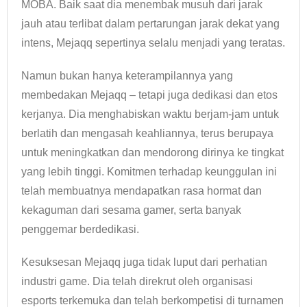
MOBA. Baik saat dia menembak musuh dari jarak
jauh atau terlibat dalam pertarungan jarak dekat yang
intens, Mejaqq sepertinya selalu menjadi yang teratas.
Namun bukan hanya keterampilannya yang
membedakan Mejaqq – tetapi juga dedikasi dan etos
kerjanya. Dia menghabiskan waktu berjam-jam untuk
berlatih dan mengasah keahliannya, terus berupaya
untuk meningkatkan dan mendorong dirinya ke tingkat
yang lebih tinggi. Komitmen terhadap keunggulan ini
telah membuatnya mendapatkan rasa hormat dan
kekaguman dari sesama gamer, serta banyak
penggemar berdedikasi.
Kesuksesan Mejaqq juga tidak luput dari perhatian
industri game. Dia telah direkrut oleh organisasi
esports terkemuka dan telah berkompetisi di turnamen