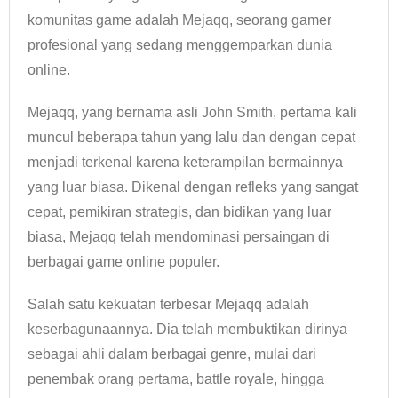
komunitas game adalah Mejaqq, seorang gamer
profesional yang sedang menggemparkan dunia
online.
Mejaqq, yang bernama asli John Smith, pertama kali
muncul beberapa tahun yang lalu dan dengan cepat
menjadi terkenal karena keterampilan bermainnya
yang luar biasa. Dikenal dengan refleks yang sangat
cepat, pemikiran strategis, dan bidikan yang luar
biasa, Mejaqq telah mendominasi persaingan di
berbagai game online populer.
Salah satu kekuatan terbesar Mejaqq adalah
keserbagunaannya. Dia telah membuktikan dirinya
sebagai ahli dalam berbagai genre, mulai dari
penembak orang pertama, battle royale, hingga