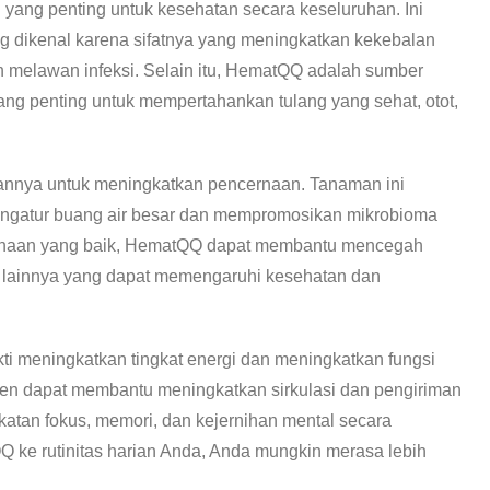
yang penting untuk kesehatan secara keseluruhan. Ini
g dikenal karena sifatnya yang meningkatkan kekebalan
melawan infeksi. Selain itu, HematQQ adalah sumber
ang penting untuk mempertahankan tulang yang sehat, otot,
nnya untuk meningkatkan pencernaan. Tanaman ini
ngatur buang air besar dan mempromosikan mikrobioma
rnaan yang baik, HematQQ dapat membantu mencegah
 lainnya yang dapat memengaruhi kesehatan dan
kti meningkatkan tingkat energi dan meningkatkan fungsi
lemen dapat membantu meningkatkan sirkulasi dan pengiriman
atan fokus, memori, dan kejernihan mental secara
e rutinitas harian Anda, Anda mungkin merasa lebih