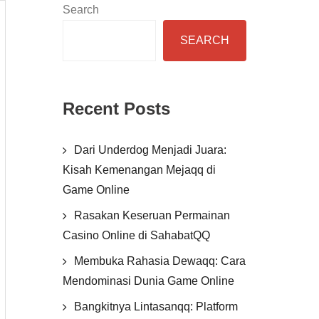
Search
SEARCH
Recent Posts
Dari Underdog Menjadi Juara:
Kisah Kemenangan Mejaqq di
Game Online
Rasakan Keseruan Permainan
Casino Online di SahabatQQ
Membuka Rahasia Dewaqq: Cara
Mendominasi Dunia Game Online
Bangkitnya Lintasanqq: Platform