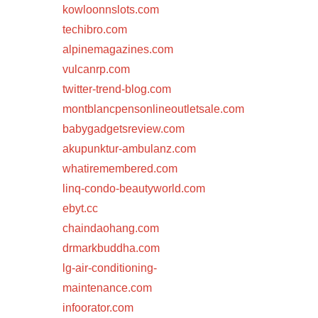
kowloonnslots.com
techibro.com
alpinemagazines.com
vulcanrp.com
twitter-trend-blog.com
montblancpensonlineoutletsale.com
babygadgetsreview.com
akupunktur-ambulanz.com
whatiremembered.com
linq-condo-beautyworld.com
ebyt.cc
chaindaohang.com
drmarkbuddha.com
lg-air-conditioning-
maintenance.com
infoorator.com