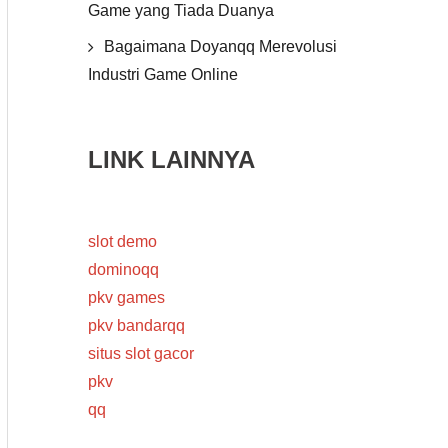
Game yang Tiada Duanya
Bagaimana Doyanqq Merevolusi
Industri Game Online
LINK LAINNYA
slot demo
dominoqq
pkv games
pkv bandarqq
situs slot gacor
pkv
qq