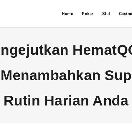
Home
Poker
Slot
Casin
engejutkan HematQ
 Menambahkan Supl
Rutin Harian Anda