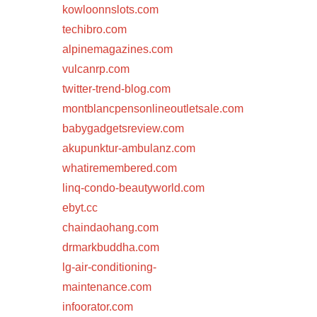
kowloonnslots.com
techibro.com
alpinemagazines.com
vulcanrp.com
twitter-trend-blog.com
montblancpensonlineoutletsale.com
babygadgetsreview.com
akupunktur-ambulanz.com
whatiremembered.com
linq-condo-beautyworld.com
ebyt.cc
chaindaohang.com
drmarkbuddha.com
lg-air-conditioning-
maintenance.com
infoorator.com