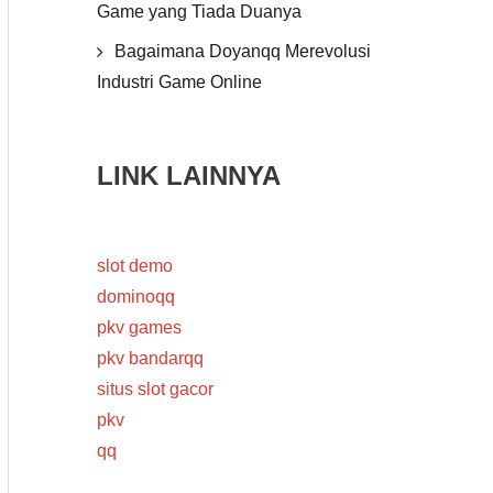
Game yang Tiada Duanya
Bagaimana Doyanqq Merevolusi
Industri Game Online
LINK LAINNYA
slot demo
dominoqq
pkv games
pkv bandarqq
situs slot gacor
pkv
qq