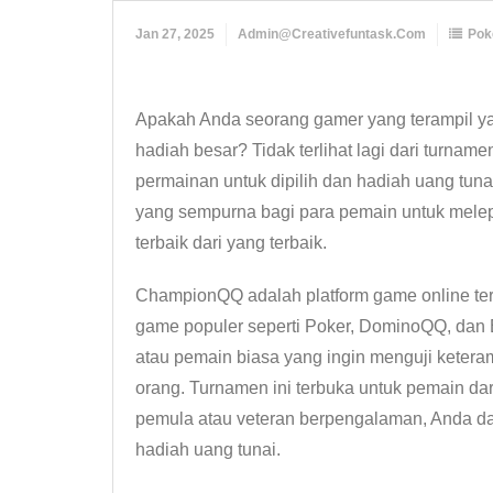
Jan 27, 2025
Admin@creativefuntask.com
Pok
Apakah Anda seorang gamer yang terampil 
hadiah besar? Tidak terlihat lagi dari turn
permainan untuk dipilih dan hadiah uang tu
yang sempurna bagi para pemain untuk mele
terbaik dari yang terbaik.
ChampionQQ adalah platform game online ter
game populer seperti Poker, DominoQQ, dan
atau pemain biasa yang ingin menguji keter
orang. Turnamen ini terbuka untuk pemain dar
pemula atau veteran berpengalaman, Anda d
hadiah uang tunai.