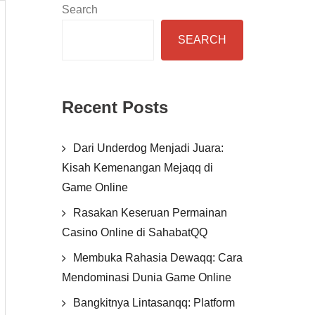
Search
SEARCH
Recent Posts
Dari Underdog Menjadi Juara:
Kisah Kemenangan Mejaqq di
Game Online
Rasakan Keseruan Permainan
Casino Online di SahabatQQ
Membuka Rahasia Dewaqq: Cara
Mendominasi Dunia Game Online
Bangkitnya Lintasanqq: Platform