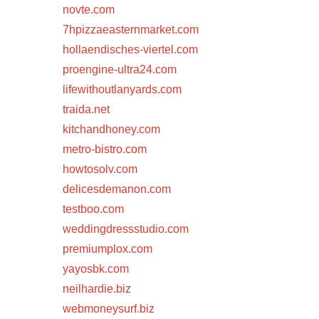
novte.com
7hpizzaeasternmarket.com
hollaendisches-viertel.com
proengine-ultra24.com
lifewithoutlanyards.com
traida.net
kitchandhoney.com
metro-bistro.com
howtosolv.com
delicesdemanon.com
testboo.com
weddingdressstudio.com
premiumplox.com
yayosbk.com
neilhardie.biz
webmoneysurf.biz