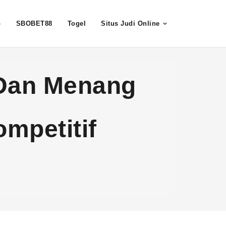
o
SBOBET88
Togel
Situs Judi Online
 Dan Menang
mpetitif