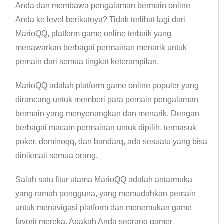
Anda dan membawa pengalaman bermain online
Anda ke level berikutnya? Tidak terlihat lagi dari
MarioQQ, platform game online terbaik yang
menawarkan berbagai permainan menarik untuk
pemain dari semua tingkat keterampilan.
MarioQQ adalah platform game online populer yang
dirancang untuk memberi para pemain pengalaman
bermain yang menyenangkan dan menarik. Dengan
berbagai macam permainan untuk dipilih, termasuk
poker, dominoqq, dan bandarq, ada sesuatu yang bisa
dinikmati semua orang.
Salah satu fitur utama MarioQQ adalah antarmuka
yang ramah pengguna, yang memudahkan pemain
untuk menavigasi platform dan menemukan game
favorit mereka. Apakah Anda seorang gamer