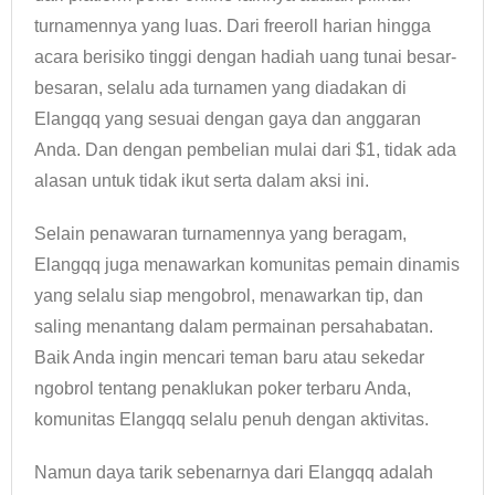
turnamennya yang luas. Dari freeroll harian hingga
acara berisiko tinggi dengan hadiah uang tunai besar-
besaran, selalu ada turnamen yang diadakan di
Elangqq yang sesuai dengan gaya dan anggaran
Anda. Dan dengan pembelian mulai dari $1, tidak ada
alasan untuk tidak ikut serta dalam aksi ini.
Selain penawaran turnamennya yang beragam,
Elangqq juga menawarkan komunitas pemain dinamis
yang selalu siap mengobrol, menawarkan tip, dan
saling menantang dalam permainan persahabatan.
Baik Anda ingin mencari teman baru atau sekedar
ngobrol tentang penaklukan poker terbaru Anda,
komunitas Elangqq selalu penuh dengan aktivitas.
Namun daya tarik sebenarnya dari Elangqq adalah