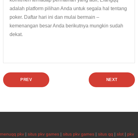
adalah platform pilihan Anda untuk segala hal tentang
poker. Daftar hari ini dan mulai bermain –
kemenangan besar Anda berikutnya mungkin sudah
dekat.
PREV
NEXT
menuqq pkv
|
situs pkv games
|
situs pkv games
|
situs qq
|
slot
|
pkv