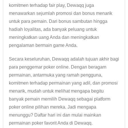
komitmen terhadap fair play, Dewaqq juga
menawarkan sejumlah promosi dan bonus menarik
untuk para pemain. Dari bonus sambutan hingga
hadiah loyalitas, ada banyak peluang untuk
meningkatkan uang Anda dan meningkatkan
pengalaman bermain game Anda.
Secara keseluruhan, Dewaqq adalah tujuan akhir bagi
para penggemar poker online. Dengan beragam
permainan, antarmuka yang ramah pengguna,
komitmen terhadap permainan yang adil, dan promosi
menarik, mudah untuk melihat mengapa begitu
banyak pemain memilih Dewaqq sebagai platform
poker online pilihan mereka. Jadi mengapa
menunggu? Daftar hari ini dan mulai mainkan
permainan poker favorit Anda di Dewaqq.