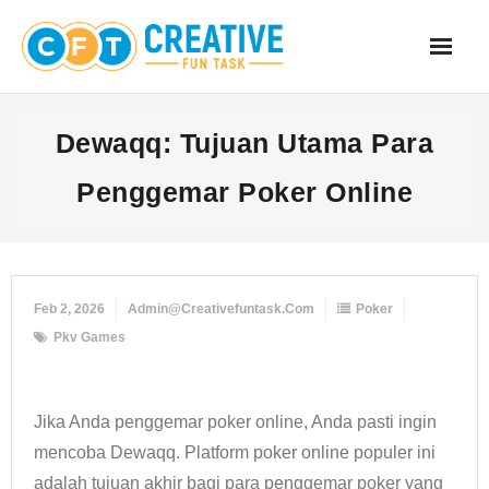
Skip
to
content
Dewaqq: Tujuan Utama Para
Penggemar Poker Online
Feb 2, 2026
Admin@creativefuntask.com
Poker
Pkv Games
Jika Anda penggemar poker online, Anda pasti ingin
mencoba Dewaqq. Platform poker online populer ini
adalah tujuan akhir bagi para penggemar poker yang