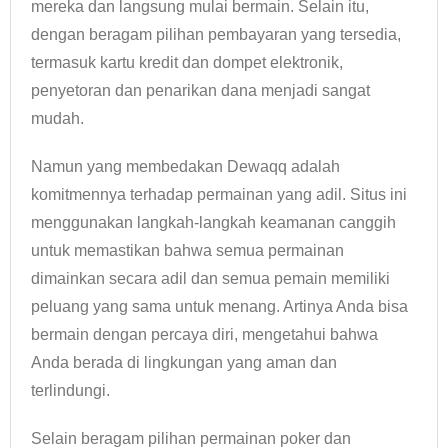
mereka dan langsung mulai bermain. Selain itu,
dengan beragam pilihan pembayaran yang tersedia,
termasuk kartu kredit dan dompet elektronik,
penyetoran dan penarikan dana menjadi sangat
mudah.
Namun yang membedakan Dewaqq adalah
komitmennya terhadap permainan yang adil. Situs ini
menggunakan langkah-langkah keamanan canggih
untuk memastikan bahwa semua permainan
dimainkan secara adil dan semua pemain memiliki
peluang yang sama untuk menang. Artinya Anda bisa
bermain dengan percaya diri, mengetahui bahwa
Anda berada di lingkungan yang aman dan
terlindungi.
Selain beragam pilihan permainan poker dan