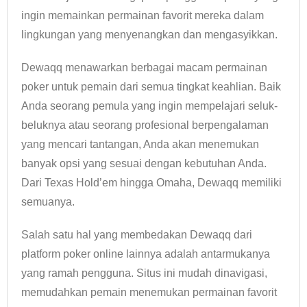
ingin memainkan permainan favorit mereka dalam
lingkungan yang menyenangkan dan mengasyikkan.
Dewaqq menawarkan berbagai macam permainan
poker untuk pemain dari semua tingkat keahlian. Baik
Anda seorang pemula yang ingin mempelajari seluk-
beluknya atau seorang profesional berpengalaman
yang mencari tantangan, Anda akan menemukan
banyak opsi yang sesuai dengan kebutuhan Anda.
Dari Texas Hold’em hingga Omaha, Dewaqq memiliki
semuanya.
Salah satu hal yang membedakan Dewaqq dari
platform poker online lainnya adalah antarmukanya
yang ramah pengguna. Situs ini mudah dinavigasi,
memudahkan pemain menemukan permainan favorit