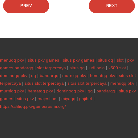
PREV
NEXT
menuqq pkv
|
situs pkv games
|
situs pkv games
|
situs qq
|
slot
|
pkv
games bandarqq
|
slot terpercaya
|
situs qq
|
judi bola
|
x500 slot
|
dominoqq pkv
|
qq
|
bandarqq
|
murniqq pkv
|
hematqq pkv
|
situs slot
terpercaya
|
situs slot terpercaya
|
situs slot terpercaya
|
menuqq pkv
|
murniqq pkv
|
hematqq pkv
|
dominoqq pkv
|
qq
|
bandarqq
|
situs pkv
games
|
situs pkv
|
majestibet
|
miyaqq
|
gajibet
|
https://ahliqq.pkvgamesresmi.org/