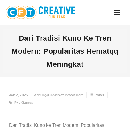
Skip
to
content
Dari Tradisi Kuno Ke Tren
Modern: Popularitas Hematqq
Meningkat
Jan 2, 2025
Admin@creativefuntask.com
Poker
Pkv Games
Dari Tradisi Kuno ke Tren Modern: Popularitas