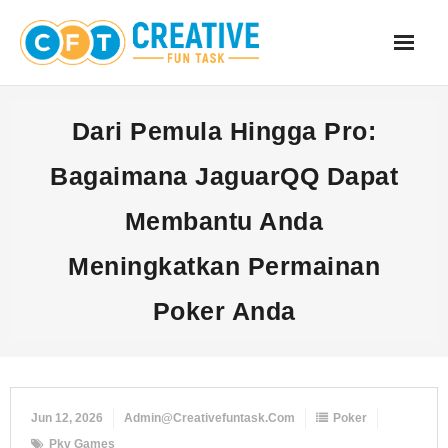
Skip
to
content
Dari Pemula Hingga Pro:
Bagaimana JaguarQQ Dapat
Membantu Anda
Meningkatkan Permainan
Poker Anda
Jun 12, 2026
Admin@creativefuntask.com
Poker
Pkv Games