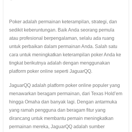
Poker adalah permainan keterampilan, strategi, dan
sedikit keberuntungan. Baik Anda seorang pemula
atau profesional berpengalaman, selalu ada ruang
untuk perbaikan dalam permainan Anda. Salah satu
cara untuk meningkatkan keterampilan poker Anda ke
tingkat berikutnya adalah dengan menggunakan
platform poker online seperti JaguarQQ.
JaguarQQ adalah platform poker online populer yang
menawarkan beragam permainan, dari Texas Hold’em
hingga Omaha dan banyak lagi. Dengan antarmuka
yang ramah pengguna dan beragam fitur yang
dirancang untuk membantu pemain meningkatkan
permainan mereka, JaguarQQ adalah sumber