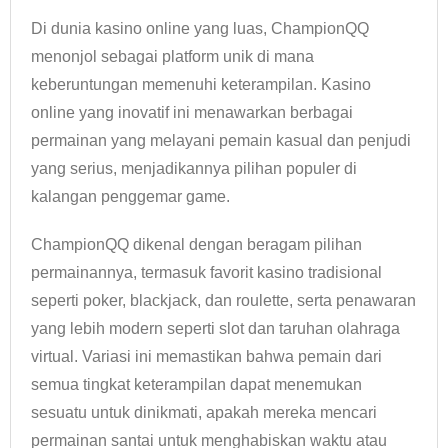
Di dunia kasino online yang luas, ChampionQQ
menonjol sebagai platform unik di mana
keberuntungan memenuhi keterampilan. Kasino
online yang inovatif ini menawarkan berbagai
permainan yang melayani pemain kasual dan penjudi
yang serius, menjadikannya pilihan populer di
kalangan penggemar game.
ChampionQQ dikenal dengan beragam pilihan
permainannya, termasuk favorit kasino tradisional
seperti poker, blackjack, dan roulette, serta penawaran
yang lebih modern seperti slot dan taruhan olahraga
virtual. Variasi ini memastikan bahwa pemain dari
semua tingkat keterampilan dapat menemukan
sesuatu untuk dinikmati, apakah mereka mencari
permainan santai untuk menghabiskan waktu atau