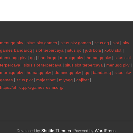
menuqq pkv
|
situs pkv games
|
situs pkv games
|
situs qq
|
slot
|
pkv
games bandarqq
|
slot terpercaya
|
situs qq
|
judi bola
|
x500 slot
|
dominoqq pkv
|
qq
|
bandarqq
|
murniqq pkv
|
hematqq pkv
|
situs slot
terpercaya
|
situs slot terpercaya
|
situs slot terpercaya
|
menuqq pkv
|
murniqq pkv
|
hematqq pkv
|
dominoqq pkv
|
qq
|
bandarqq
|
situs pkv
games
|
situs pkv
|
majestibet
|
miyaqq
|
gajibet
|
https://ahliqq.pkvgamesresmi.org/
Shuttle Themes
WordPress
Developed by
. Powered by
.