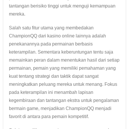
tantangan berisiko tinggi untuk menguji kemampuan
mereka.
Salah satu fitur utama yang membedakan
ChampionQQ dari kasino online lainnya adalah
penekanannya pada permainan berbasis
keterampilan. Sementara keberuntungan tentu saja
memainkan peran dalam menentukan hasil dari setiap
permainan, pemain yang memiliki pemahaman yang
kuat tentang strategi dan taktik dapat sangat
meningkatkan peluang mereka untuk menang. Fokus
pada keterampilan ini menambah lapisan
kegembiraan dan tantangan ekstra untuk pengalaman
bermain game, menjadikan ChampionQQ menjadi
favorit di antara para pemain kompetitif.