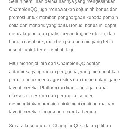
Selain pemilihan permainannya yang mengesankan,
ChampionQQ juga menawarkan sejumlah bonus dan
promosi untuk memberi penghargaan kepada pemain
setia dan menarik yang baru. Bonus -bonus ini dapat
mencakup putaran gratis, pertandingan setoran, dan
hadiah cashback, memberi para pemain yang lebih
insentif untuk terus kembali lagi.
Fitur menonjol lain dari ChampionQQ adalah
antarmuka yang ramah pengguna, yang memudahkan
pemain untuk menavigasi situs dan menemukan game
favorit mereka. Platform ini dirancang agar dapat
diakses di desktop dan perangkat seluler,
memungkinkan pemain untuk menikmati permainan
favorit mereka di mana pun mereka berada.
Secara keseluruhan, ChampionQQ adalah pilihan