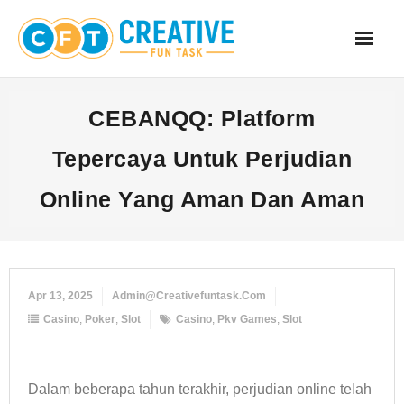
Skip
to
content
CEBANQQ: Platform
Tepercaya Untuk Perjudian
Online Yang Aman Dan Aman
Apr 13, 2025
Admin@creativefuntask.com
Casino
,
Poker
,
Slot
Casino
,
Pkv Games
,
Slot
Dalam beberapa tahun terakhir, perjudian online telah