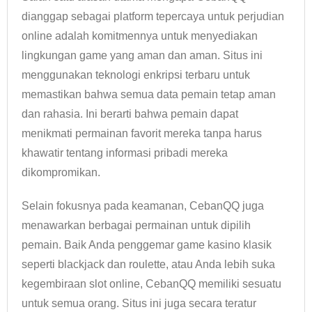
dianggap sebagai platform tepercaya untuk perjudian
online adalah komitmennya untuk menyediakan
lingkungan game yang aman dan aman. Situs ini
menggunakan teknologi enkripsi terbaru untuk
memastikan bahwa semua data pemain tetap aman
dan rahasia. Ini berarti bahwa pemain dapat
menikmati permainan favorit mereka tanpa harus
khawatir tentang informasi pribadi mereka
dikompromikan.
Selain fokusnya pada keamanan, CebanQQ juga
menawarkan berbagai permainan untuk dipilih
pemain. Baik Anda penggemar game kasino klasik
seperti blackjack dan roulette, atau Anda lebih suka
kegembiraan slot online, CebanQQ memiliki sesuatu
untuk semua orang. Situs ini juga secara teratur