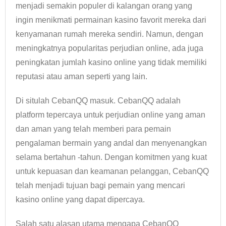
menjadi semakin populer di kalangan orang yang
ingin menikmati permainan kasino favorit mereka dari
kenyamanan rumah mereka sendiri. Namun, dengan
meningkatnya popularitas perjudian online, ada juga
peningkatan jumlah kasino online yang tidak memiliki
reputasi atau aman seperti yang lain.
Di situlah CebanQQ masuk. CebanQQ adalah
platform tepercaya untuk perjudian online yang aman
dan aman yang telah memberi para pemain
pengalaman bermain yang andal dan menyenangkan
selama bertahun -tahun. Dengan komitmen yang kuat
untuk kepuasan dan keamanan pelanggan, CebanQQ
telah menjadi tujuan bagi pemain yang mencari
kasino online yang dapat dipercaya.
Salah satu alasan utama mengapa CebanQQ