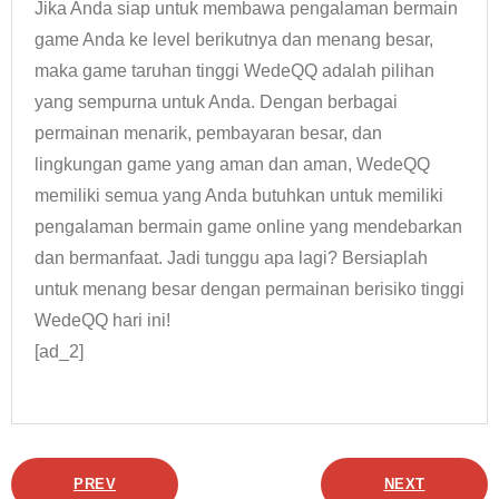
Jika Anda siap untuk membawa pengalaman bermain
game Anda ke level berikutnya dan menang besar,
maka game taruhan tinggi WedeQQ adalah pilihan
yang sempurna untuk Anda. Dengan berbagai
permainan menarik, pembayaran besar, dan
lingkungan game yang aman dan aman, WedeQQ
memiliki semua yang Anda butuhkan untuk memiliki
pengalaman bermain game online yang mendebarkan
dan bermanfaat. Jadi tunggu apa lagi? Bersiaplah
untuk menang besar dengan permainan berisiko tinggi
WedeQQ hari ini!
[ad_2]
PREV
NEXT