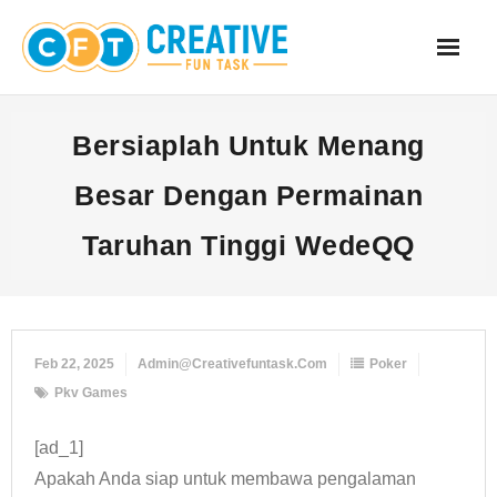
Skip
to
content
Bersiaplah Untuk Menang
Besar Dengan Permainan
Taruhan Tinggi WedeQQ
Feb 22, 2025
Admin@creativefuntask.com
Poker
Pkv Games
[ad_1]
Apakah Anda siap untuk membawa pengalaman