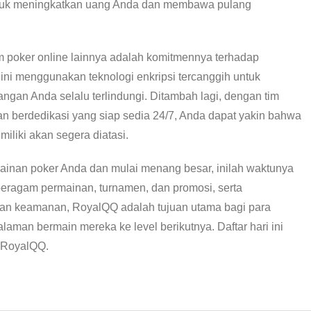
ntuk meningkatkan uang Anda dan membawa pulang
 poker online lainnya adalah komitmennya terhadap
ini menggunakan teknologi enkripsi tercanggih untuk
ngan Anda selalu terlindungi. Ditambah lagi, dengan tim
 berdedikasi yang siap sedia 24/7, Anda dapat yakin bahwa
iliki akan segera diatasi.
mainan poker Anda dan mulai menang besar, inilah waktunya
ragam permainan, turnamen, dan promosi, serta
dan keamanan, RoyalQQ adalah tujuan utama bagi para
an bermain mereka ke level berikutnya. Daftar hari ini
 RoyalQQ.