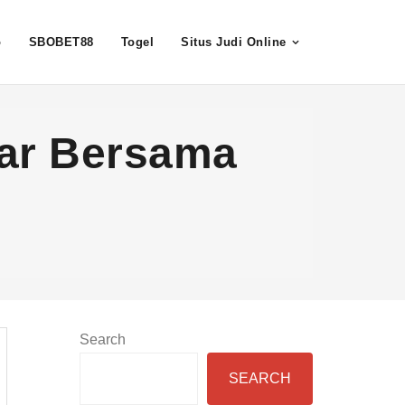
o
SBOBET88
Togel
Situs Judi Online
ar Bersama
Search
SEARCH