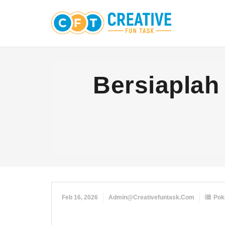
Skip
to
content
Bersiapla
Feb 16, 2026
Admin@creativefuntask.com
Pok