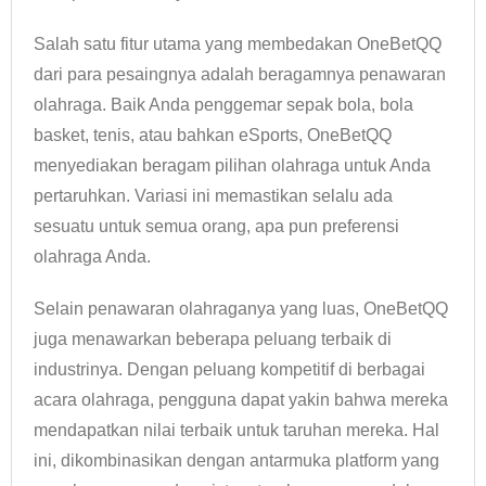
Salah satu fitur utama yang membedakan OneBetQQ
dari para pesaingnya adalah beragamnya penawaran
olahraga. Baik Anda penggemar sepak bola, bola
basket, tenis, atau bahkan eSports, OneBetQQ
menyediakan beragam pilihan olahraga untuk Anda
pertaruhkan. Variasi ini memastikan selalu ada
sesuatu untuk semua orang, apa pun preferensi
olahraga Anda.
Selain penawaran olahraganya yang luas, OneBetQQ
juga menawarkan beberapa peluang terbaik di
industrinya. Dengan peluang kompetitif di berbagai
acara olahraga, pengguna dapat yakin bahwa mereka
mendapatkan nilai terbaik untuk taruhan mereka. Hal
ini, dikombinasikan dengan antarmuka platform yang