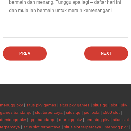
bermain dan menang. Tunggu apa lagi – daftar hari ini
dan mulailah bermain untuk meraih kemenangan!
PREV
NEXT
menuqq pkv
|
situs pkv games
|
situs pkv games
|
situs qq
|
slot
|
pkv
games bandarqq
|
slot terpercaya
|
situs qq
|
judi bola
|
x500 slot
|
dominoqq pkv
|
qq
|
bandarqq
|
murniqq pkv
|
hematqq pkv
|
situs slot
terpercaya
|
situs slot terpercaya
|
situs slot terpercaya
|
menuqq pkv
|