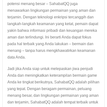
potensi menang besar – SahabatQQ juga
menawarkan lingkungan permainan yang aman dan
terjamin. Dengan teknologi enkripsi tercanggih dan
langkah-langkah keamanan yang ketat, pemain dapat
yakin bahwa informasi pribadi dan keuangan mereka
aman dan terlindungi. Ini berarti Anda dapat fokus
pada hal terbaik yang Anda lakukan – bermain dan
menang – tanpa harus mengkhawatirkan keamanan
data Anda.
Jadi jika Anda siap untuk melepaskan jiwa penjudi
Anda dan meningkatkan keterampilan bermain game
Anda ke tingkat berikutnya, SahabatQQ adalah pilihan
yang tepat. Dengan beragam permainan, peluang
menang besar, dan lingkungan permainan yang aman
dan terjamin, SahabatQQ adalah tempat terbaik untuk