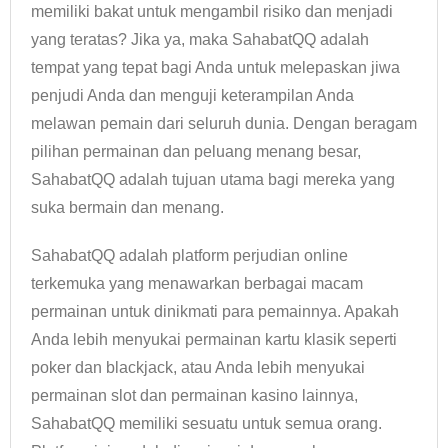
memiliki bakat untuk mengambil risiko dan menjadi
yang teratas? Jika ya, maka SahabatQQ adalah
tempat yang tepat bagi Anda untuk melepaskan jiwa
penjudi Anda dan menguji keterampilan Anda
melawan pemain dari seluruh dunia. Dengan beragam
pilihan permainan dan peluang menang besar,
SahabatQQ adalah tujuan utama bagi mereka yang
suka bermain dan menang.
SahabatQQ adalah platform perjudian online
terkemuka yang menawarkan berbagai macam
permainan untuk dinikmati para pemainnya. Apakah
Anda lebih menyukai permainan kartu klasik seperti
poker dan blackjack, atau Anda lebih menyukai
permainan slot dan permainan kasino lainnya,
SahabatQQ memiliki sesuatu untuk semua orang.