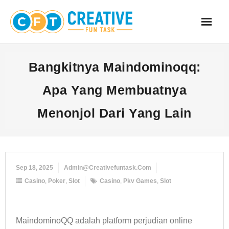
Skip
to
content
Bangkitnya Maindominoqq:
Apa Yang Membuatnya
Menonjol Dari Yang Lain
Sep 18, 2025
Admin@creativefuntask.com
Casino
,
Poker
,
Slot
Casino
,
Pkv Games
,
Slot
MaindominoQQ adalah platform perjudian online