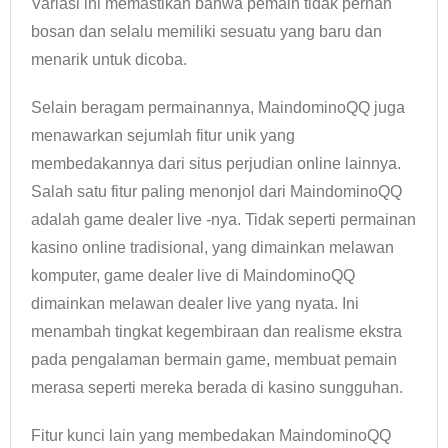
Variasi ini memastikan bahwa pemain tidak pernah
bosan dan selalu memiliki sesuatu yang baru dan
menarik untuk dicoba.
Selain beragam permainannya, MaindominoQQ juga
menawarkan sejumlah fitur unik yang
membedakannya dari situs perjudian online lainnya.
Salah satu fitur paling menonjol dari MaindominoQQ
adalah game dealer live -nya. Tidak seperti permainan
kasino online tradisional, yang dimainkan melawan
komputer, game dealer live di MaindominoQQ
dimainkan melawan dealer live yang nyata. Ini
menambah tingkat kegembiraan dan realisme ekstra
pada pengalaman bermain game, membuat pemain
merasa seperti mereka berada di kasino sungguhan.
Fitur kunci lain yang membedakan MaindominoQQ