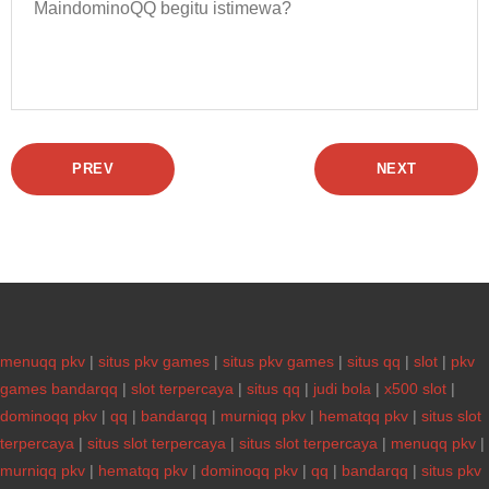
MaindominoQQ begitu istimewa?
PREV
NEXT
menuqq pkv
|
situs pkv games
|
situs pkv games
|
situs qq
|
slot
|
pkv
games bandarqq
|
slot terpercaya
|
situs qq
|
judi bola
|
x500 slot
|
dominoqq pkv
|
qq
|
bandarqq
|
murniqq pkv
|
hematqq pkv
|
situs slot
terpercaya
|
situs slot terpercaya
|
situs slot terpercaya
|
menuqq pkv
|
murniqq pkv
|
hematqq pkv
|
dominoqq pkv
|
qq
|
bandarqq
|
situs pkv