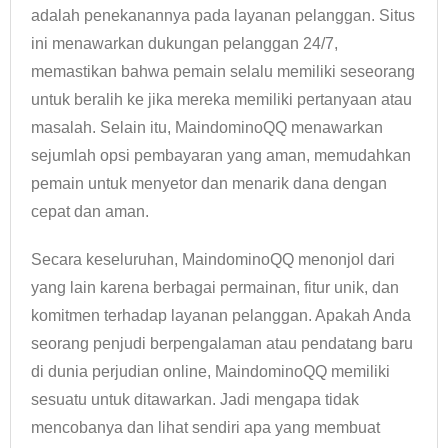
adalah penekanannya pada layanan pelanggan. Situs
ini menawarkan dukungan pelanggan 24/7,
memastikan bahwa pemain selalu memiliki seseorang
untuk beralih ke jika mereka memiliki pertanyaan atau
masalah. Selain itu, MaindominoQQ menawarkan
sejumlah opsi pembayaran yang aman, memudahkan
pemain untuk menyetor dan menarik dana dengan
cepat dan aman.
Secara keseluruhan, MaindominoQQ menonjol dari
yang lain karena berbagai permainan, fitur unik, dan
komitmen terhadap layanan pelanggan. Apakah Anda
seorang penjudi berpengalaman atau pendatang baru
di dunia perjudian online, MaindominoQQ memiliki
sesuatu untuk ditawarkan. Jadi mengapa tidak
mencobanya dan lihat sendiri apa yang membuat