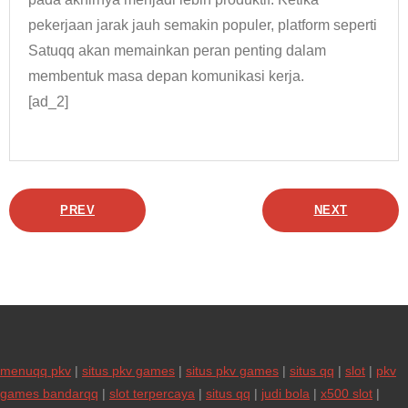
pekerjaan jarak jauh semakin populer, platform seperti
Satuqq akan memainkan peran penting dalam
membentuk masa depan komunikasi kerja.
[ad_2]
PREV
NEXT
menuqq pkv
|
situs pkv games
|
situs pkv games
|
situs qq
|
slot
|
pkv
games bandarqq
|
slot terpercaya
|
situs qq
|
judi bola
|
x500 slot
|