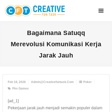
Skip
to
content
Bagaimana Satuqq
Merevolusi Komunikasi Kerja
Jarak Jauh
Feb 18, 2026
Admin@creativefuntask.com
Poker
Pkv Games
[ad_1]
Pekerjaan jarak jauh menjadi semakin populer dalam