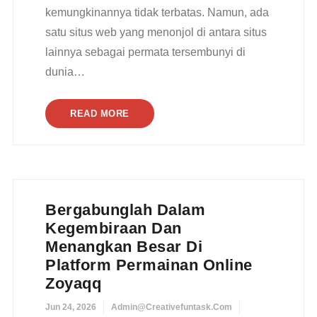
kemungkinannya tidak terbatas. Namun, ada
satu situs web yang menonjol di antara situs
lainnya sebagai permata tersembunyi di
dunia
…
READ MORE
Bergabunglah Dalam
Kegembiraan Dan
Menangkan Besar Di
Platform Permainan Online
Zoyaqq
Jun 24, 2026
Admin@creativefuntask.com