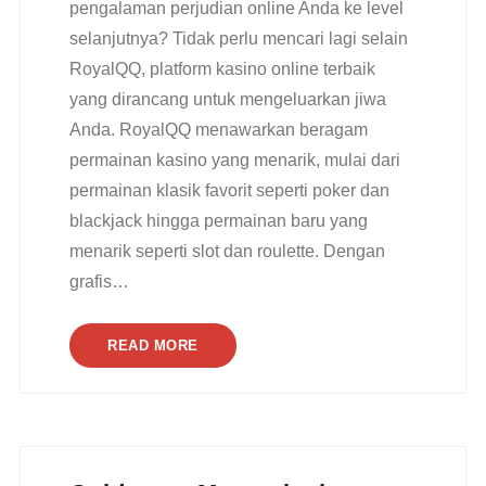
pengalaman perjudian online Anda ke level
selanjutnya? Tidak perlu mencari lagi selain
RoyalQQ, platform kasino online terbaik
yang dirancang untuk mengeluarkan jiwa
Anda. RoyalQQ menawarkan beragam
permainan kasino yang menarik, mulai dari
permainan klasik favorit seperti poker dan
blackjack hingga permainan baru yang
menarik seperti slot dan roulette. Dengan
grafis
…
READ MORE