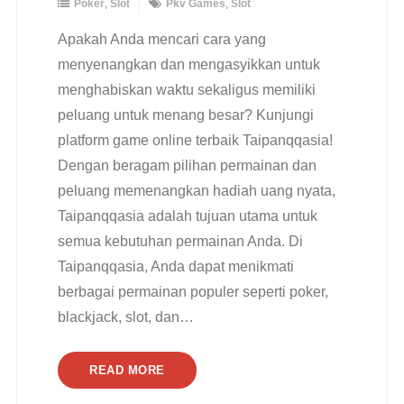
Poker
,
Slot
Pkv Games
,
Slot
Apakah Anda mencari cara yang
menyenangkan dan mengasyikkan untuk
menghabiskan waktu sekaligus memiliki
peluang untuk menang besar? Kunjungi
platform game online terbaik Taipanqqasia!
Dengan beragam pilihan permainan dan
peluang memenangkan hadiah uang nyata,
Taipanqqasia adalah tujuan utama untuk
semua kebutuhan permainan Anda. Di
Taipanqqasia, Anda dapat menikmati
berbagai permainan populer seperti poker,
blackjack, slot, dan
…
READ MORE