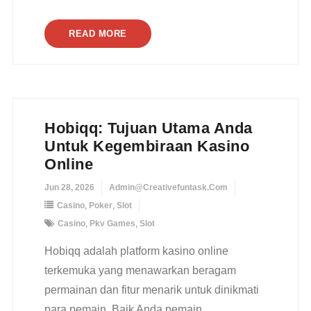
READ MORE
Hobiqq: Tujuan Utama Anda
Untuk Kegembiraan Kasino
Online
Jun 28, 2026
Admin@creativefuntask.com
Casino
,
Poker
,
Slot
Casino
,
Pkv Games
,
Slot
Hobiqq adalah platform kasino online
terkemuka yang menawarkan beragam
permainan dan fitur menarik untuk dinikmati
para pemain. Baik Anda pemain