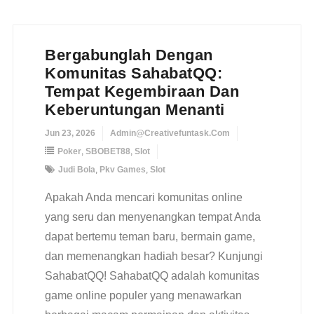
Bergabunglah Dengan
Komunitas SahabatQQ:
Tempat Kegembiraan Dan
Keberuntungan Menanti
Jun 23, 2026
Admin@creativefuntask.com
Poker
,
SBOBET88
,
Slot
Judi Bola
,
Pkv Games
,
Slot
Apakah Anda mencari komunitas online
yang seru dan menyenangkan tempat Anda
dapat bertemu teman baru, bermain game,
dan memenangkan hadiah besar? Kunjungi
SahabatQQ! SahabatQQ adalah komunitas
game online populer yang menawarkan