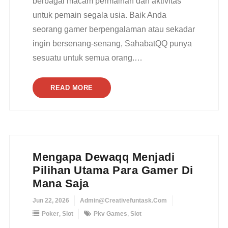
berbagai macam permainan dan aktivitas
untuk pemain segala usia. Baik Anda
seorang gamer berpengalaman atau sekadar
ingin bersenang-senang, SahabatQQ punya
sesuatu untuk semua orang.
…
READ MORE
Mengapa Dewaqq Menjadi
Pilihan Utama Para Gamer Di
Mana Saja
Jun 22, 2026
Admin@creativefuntask.com
Poker
,
Slot
Pkv Games
,
Slot