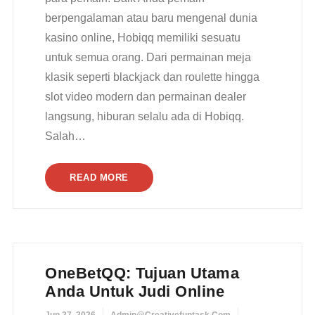
berpengalaman atau baru mengenal dunia
kasino online, Hobiqq memiliki sesuatu
untuk semua orang. Dari permainan meja
klasik seperti blackjack dan roulette hingga
slot video modern dan permainan dealer
langsung, hiburan selalu ada di Hobiqq.
Salah
…
READ MORE
OneBetQQ: Tujuan Utama
Anda Untuk Judi Online